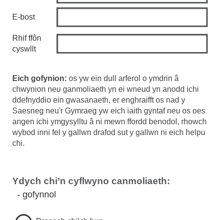
E-bost
Rhif ffôn
cyswllt
Eich gofynion:
os yw ein dull arferol o ymdrin â
chwynion neu ganmoliaeth yn ei wneud yn anodd ichi
ddefnyddio ein gwasanaeth, er enghraifft os nad y
Saesneg neu'r Gymraeg yw eich iaith gyntaf neu os oes
angen ichi ymgysylltu â ni mewn ffordd benodol, rhowch
wybod inni fel y gallwn drafod sut y gallwn ni eich helpu
chi.
Ydych chi’n cyflwyno canmoliaeth:
- gofynnol