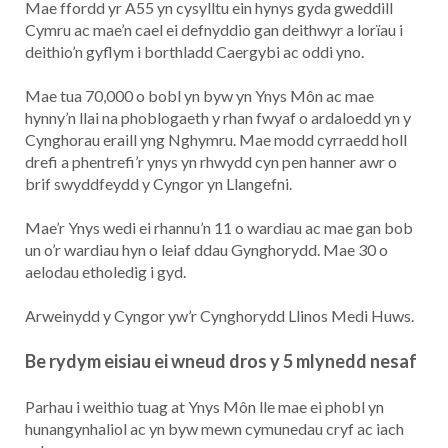
Mae ffordd yr A55 yn cysylltu ein hynys gyda gweddill
Cymru ac mae’n cael ei defnyddio gan deithwyr a lorïau i
deithio’n gyflym i borthladd Caergybi ac oddi yno.
Mae tua 70,000 o bobl yn byw yn Ynys Môn ac mae
hynny’n llai na phoblogaeth y rhan fwyaf o ardaloedd yn y
Cynghorau eraill yng Nghymru. Mae modd cyrraedd holl
drefi a phentrefi’r ynys yn rhwydd cyn pen hanner awr o
brif swyddfeydd y Cyngor yn Llangefni.
Mae’r Ynys wedi ei rhannu’n 11 o wardiau ac mae gan bob
un o’r wardiau hyn o leiaf ddau Gynghorydd. Mae 30 o
aelodau etholedig i gyd.
Arweinydd y Cyngor yw’r Cynghorydd Llinos Medi Huws.
Be rydym eisiau ei wneud dros y 5 mlynedd nesaf
Parhau i weithio tuag at Ynys Môn lle mae ei phobl yn
hunangynhaliol ac yn byw mewn cymunedau cryf ac iach