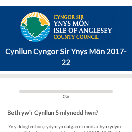
Cynllun Cyngor Sir Ynys Môn 2017-
22
0%
Beth yw’r Cynllun 5 mlynedd hwn?
Yn y ddogfen hon, rydym yn datgan ein nod a’r hyn rydym