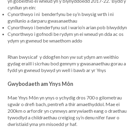
yn gobeithio ei wneud yn y blynyddoedd 2017-22. ‘Bydd y
cynllun yn ein:
Cynorthwyo i ni benderfynu be sy’n bwysig wrth i ni
gynllunio a darparu gwasanaethau
Cynorthwyo i benderfynu sut i wario’n arian pob blwyddyn
Cynorthwyo i gofnodi be rydym yn ei wneud yn dda ac os
ydym yn gwneud be wnaethom addo
Rhan bwysicaf y ddogfen hon yw sut ydym am weithio
gydag eraill i sicrhau bod gennym y gwasanaethau gorau a
fydd yn gwneud bywyd yn well i bawb ar yr Ynys
Gwybodaeth am Ynys Môn
Mae Ynys Môn yn ynys o ychydig dros 700 o gilometrau
sgwâr o drefi bach, pentrefi a thir amaethyddol. Mae ei
200km o arfordir yn cynnwys amrywiaeth eang o draethau
tywodlyd a childraethau creigiog sy’n denu nifer fawr o
dwristiaid yma ym misoedd yr haf.