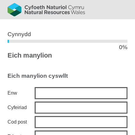
bar
Cynnydd
0%
0%
Eich manylion
Eich manylion cyswllt
Enw
Cyfeiriad
Cod post