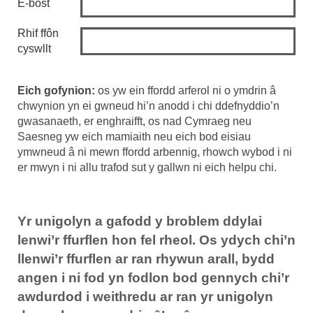
E-bost
Rhif ffôn
cyswllt
Eich gofynion:
os yw ein ffordd arferol ni o ymdrin â
chwynion yn ei gwneud hi’n anodd i chi ddefnyddio’n
gwasanaeth, er enghraifft, os nad Cymraeg neu
Saesneg yw eich mamiaith neu eich bod eisiau
ymwneud â ni mewn ffordd arbennig, rhowch wybod i ni
er mwyn i ni allu trafod sut y gallwn ni eich helpu chi.
Yr unigolyn a gafodd y broblem ddylai
lenwi’r ffurflen hon fel rheol. Os ydych chi’n
llenwi’r ffurflen ar ran rhywun arall, bydd
angen i ni fod yn fodlon bod gennych chi’r
awdurdod i weithredu ar ran yr unigolyn