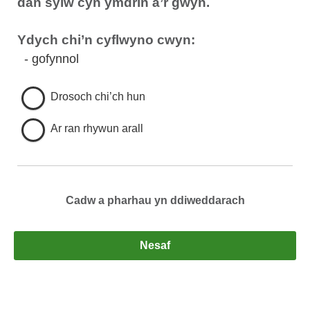
dan sylw cyn ymdrin â’r gŵyn.
Ydych chi’n cyflwyno cwyn:
- gofynnol
Drosoch chi’ch hun
Ar ran rhywun arall