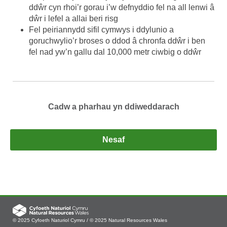
ddŵr cyn rhoi’r gorau i’w defnyddio fel na all lenwi â
dŵr i lefel a allai beri risg
Fel peiriannydd sifil cymwys i ddylunio a
goruchwylio’r broses o ddod â chronfa ddŵr i ben
fel nad yw’n gallu dal 10,000 metr ciwbig o ddŵr
© 2025 Cyfoeth Naturiol Cymru / © 2025 Natural Resources Wales