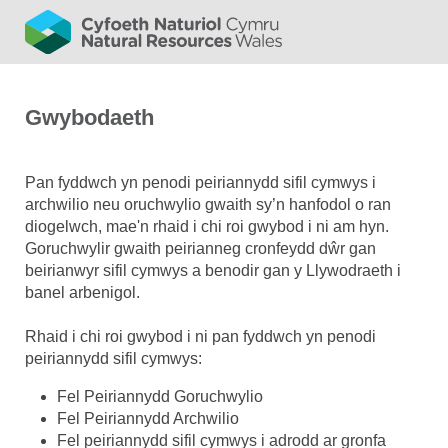
Gwybodaeth
Pan fyddwch yn penodi peiriannydd sifil cymwys i
archwilio neu oruchwylio gwaith sy’n hanfodol o ran
diogelwch, mae'n rhaid i chi roi gwybod i ni am hyn.
Goruchwylir gwaith peirianneg cronfeydd dŵr gan
beirianwyr sifil cymwys a benodir gan y Llywodraeth i
banel arbenigol.
Rhaid i chi roi gwybod i ni pan fyddwch yn penodi
peiriannydd sifil cymwys:
Fel Peiriannydd Goruchwylio
Fel Peiriannydd Archwilio
Fel peiriannydd sifil cymwys i adrodd ar gronfa