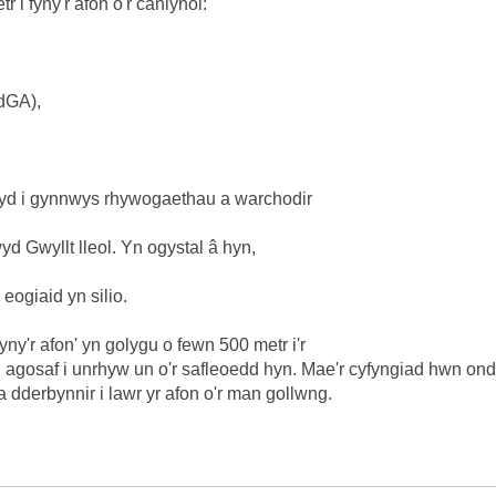
 i fyny'r afon o'r canlynol:
dGA),
dwyd i gynnwys rhywogaethau a warchodir
yd Gwyllt lleol. Yn ogystal â hyn,
eogiaid yn silio.
yny'r afon' yn golygu o fewn 500 metr i'r
ffin agosaf i unrhyw un o'r safleoedd hyn. Mae'r cyfyngiad hwn o
 a dderbynnir i lawr yr afon o'r man gollwng.