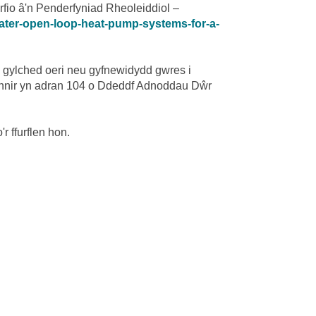
fio â'n Penderfyniad Rheoleiddiol –
ater-open-loop-heat-pump-systems-for-a-
 gylched oeri neu gyfnewidydd gwres i
iffinnir yn adran 104 o Ddeddf Adnoddau Dŵr
 ffurflen hon.