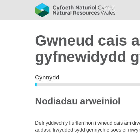
Gwneud cais a
gyfnewidydd g
bar
Cynnydd
0%
Nodiadau arweiniol
Defnyddiwch y ffurflen hon i wneud cais am d
addasu trwydded sydd gennych eisoes er mwy