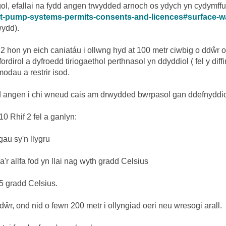
l, efallai na fydd angen trwydded arnoch os ydych yn cydymffur
at-pump-systems-permits-consents-and-licences#surface-w
ydd).
 hon yn eich caniatáu i ollwng hyd at 100 metr ciwbig o ddŵr o
dirol a dyfroedd tiriogaethol perthnasol yn ddyddiol ( fel y d
modau a restrir isod.
 angen i chi wneud cais am drwydded bwrpasol gan ddefnyddio'r
 Rhif 2 fel a ganlyn:
au sy'n llygru
'r allfa fod yn llai nag wyth gradd Celsius
25 gradd Celsius.
 dŵr, ond nid o fewn 200 metr i ollyngiad oeri neu wresogi arall.