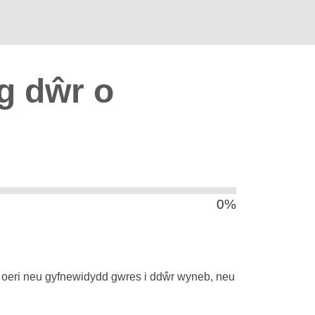
g dŵr o
0%
 oeri neu gyfnewidydd gwres i ddŵr wyneb, neu