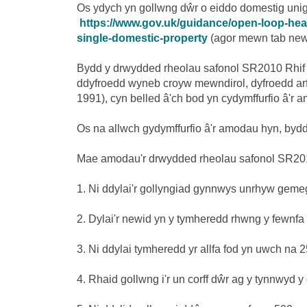
Os ydych yn gollwng dŵr o eiddo domestig unigo
https://www.gov.uk/guidance/open-loop-he
single-domestic-property
(agor mewn tab new
Bydd y drwydded rheolau safonol SR2010 Rhif 2
ddyfroedd wyneb croyw mewndirol, dyfroedd arfor
1991), cyn belled â'ch bod yn cydymffurfio â'r a
Os na allwch gydymffurfio â'r amodau hyn, bydd
Mae amodau'r drwydded rheolau safonol SR2010
1. Ni ddylai'r gollyngiad gynnwys unrhyw gemeg
2. Dylai'r newid yn y tymheredd rhwng y fewnfa a
3. Ni ddylai tymheredd yr allfa fod yn uwch na 
4. Rhaid gollwng i'r un corff dŵr ag y tynnwyd y