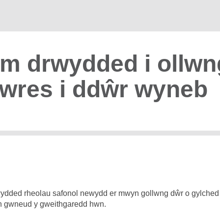
m drwydded i ollwn
wres i ddŵr wyneb
rwydded rheolau safonol newydd er mwyn gollwng dŵr o gylched
n gwneud y gweithgaredd hwn.