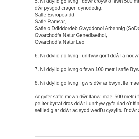
5. Ni ddylid gollwng i ddŵr croyw o fewn 500 metr
dŵr pysgod cragen dynodedig,
Safle Ewropeaidd,
Safle Ramsar,
Safle o Ddiddordeb Gwyddonol Arbennig (SoD
Gwarchodfa Natur Genedlaethol,
Gwarchodfa Natur Leol
6. Ni ddylid gollwng i unrhyw gorff ddŵr a no
7. Ni ddylid gollwng o fewn 100 metr i safle Byw
8. Ni ddylid gollwng i gwrs dŵr ar bwynt lle mae 
Ar gyfer safle mewn dŵr llanw, mae '500 metr i f
pellter byrraf dros ddŵr i unrhyw gyfeiriad o'r 
seiliedig ar ddŵr ac sydd wedi'u cysylltu i'r dŵr