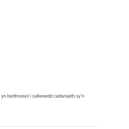
nd yn berthnasol i safleoedd cadwraeth sy’n