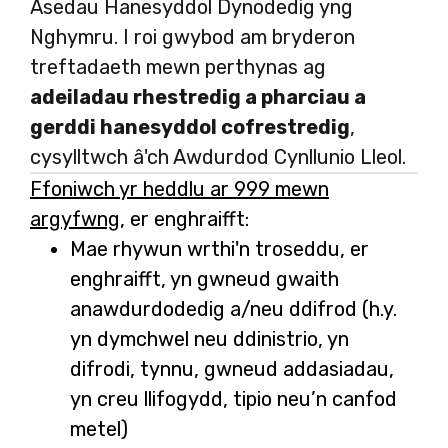
Asedau Hanesyddol Dynodedig yng
Nghymru. I roi gwybod am bryderon
treftadaeth mewn perthynas ag
adeiladau rhestredig a pharciau a
gerddi hanesyddol cofrestredig
,
cysylltwch â'ch Awdurdod Cynllunio Lleol.
Ffoniwch yr heddlu ar 999 mewn
argyfwng
, er enghraifft:
Mae rhywun wrthi'n troseddu, er
enghraifft, yn gwneud gwaith
anawdurdodedig a/neu ddifrod (h.y.
yn dymchwel neu ddinistrio, yn
difrodi, tynnu, gwneud addasiadau,
yn creu llifogydd, tipio neu’n canfod
metel)