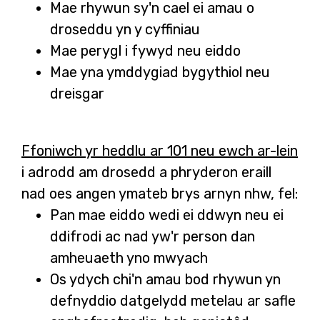
Mae rhywun sy'n cael ei amau o
droseddu yn y cyffiniau
Mae perygl i fywyd neu eiddo
Mae yna ymddygiad bygythiol neu
dreisgar
Ffoniwch yr heddlu ar 101 neu ewch ar-lein
i adrodd am drosedd a phryderon eraill
nad oes angen ymateb brys arnyn nhw, fel:
Pan mae eiddo wedi ei ddwyn neu ei
ddifrodi ac nad yw'r person dan
amheuaeth yno mwyach
Os ydych chi'n amau bod rhywun yn
defnyddio datgelydd metelau ar safle