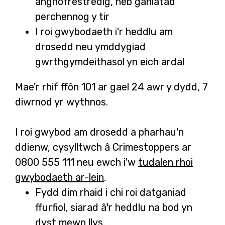
anghofrestredig, heb ganiatâd
perchennog y tir
I roi gwybodaeth i'r heddlu am
drosedd neu ymddygiad
gwrthgymdeithasol yn eich ardal
Mae'r rhif ffôn 101 ar gael 24 awr y dydd, 7
diwrnod yr wythnos.
I roi gwybod am drosedd a pharhau'n
ddienw, cysylltwch â Crimestoppers ar
0800 555 111 neu ewch i'w
tudalen rhoi
gwybodaeth ar-lein
.
Fydd dim rhaid i chi roi datganiad
ffurfiol, siarad â'r heddlu na bod yn
dyst mewn llys.