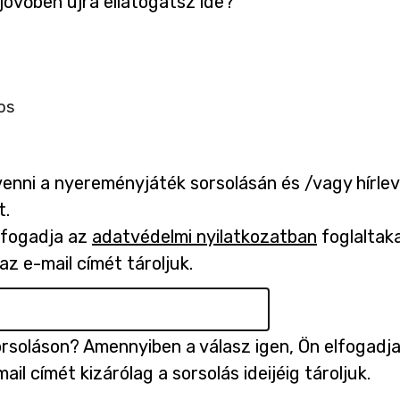
jövőben újra ellátogatsz ide?
os
enni a nyereményjáték sorsolásán és /vagy hírlev
t.
lfogadja az
adatvédelmi nyilatkozatban
-
foglaltaka
az e-mail címét tároljuk.
ú
j
l
a
orsoláson? Amennyiben a válasz igen, Ön elfogadj
p
ail címét kizárólag a sorsolás ideijéig tároljuk.
o