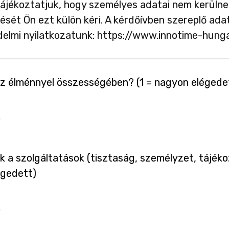
ájékoztatjuk, hogy személyes adatai nem kerülnek
tését Ön ezt külön kéri. A kérdőívben szereplő adat
édelmi nyilatkozatunk: https://www.innotime-hun
az élménnyel összességében? (1 = nagyon elégede
k a szolgáltatások (tisztaság, személyzet, tájéko
égedett)