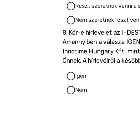
Részt szeretnék venni a 
Nem szeretnék részt venn
Kérdés
8.
Kér-e hírlevelet az I-DES
8.
Amennyiben a válasza IGEN, 
Innotime Hungary Kft, mint
Önnek. A hírlevélről a késő
Igen
Nem