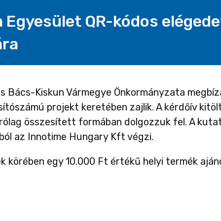
 Egyesület QR-kódos elégedet
ára
ás Bács-Kiskun Vármegye Önkormányzata megbízás
ószámú projekt keretében zajlik. A kérdőív kitöl
rólag összesített formában dolgozzuk fel. A ku
l az Innotime Hungary Kft végzi.
ek körében egy 10.000 Ft értékű helyi termék ajá