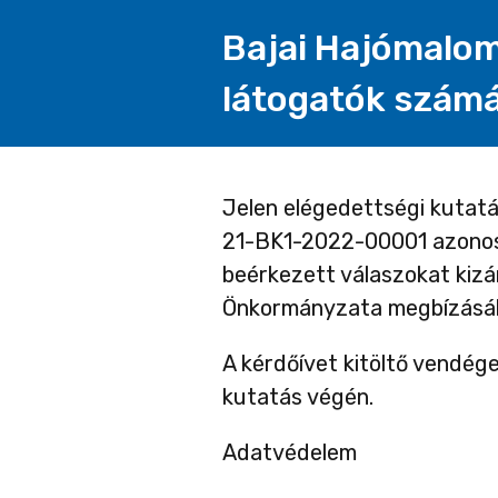
Bajai Hajómalom
látogatók szám
Oldal
Jelen elégedettségi kutat
21-BK1-2022-00001 azonosít
1
beérkezett válaszokat kizá
Önkormányzata megbízásábó
A kérdőívet kitöltő vendég
kutatás végén.
Adatvédelem