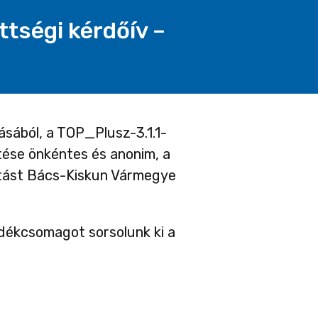
tségi kérdőív –
ából, a TOP_Plusz-3.1.1-
tése önkéntes és anonim, a
tatást Bács-Kiskun Vármegye
ndékcsomagot sorsolunk ki a