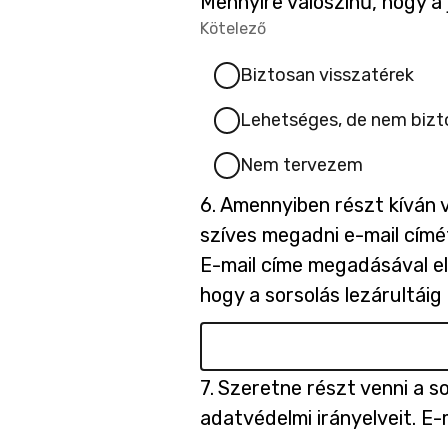
Mennyire valószínű, hogy a 
a
a
a
a
a
/
/
/
/
/
Kötelező
-
Kötelező.
g
g
g
g
g
Biztosan visszatérek
5
5
5
5
5
Lehetséges, de nem bizt
1
2
3
4
5
Nem tervezem
/
/
/
/
/
Kérdés
6.
Amennyiben részt kíván v
6.
szíves megadni e-mail címé
5
5
5
5
5
E-mail címe megadásával e
hogy a sorsolás lezárultáig 
Kérdés
7.
Szeretne részt venni a s
7.
adatvédelmi irányelveit. E-m