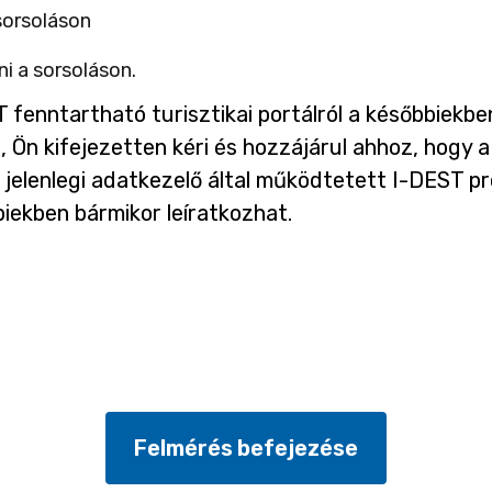
sorsoláson
n
n
i a sorsoláson.
y
T fenntartható turisztikai portálról a későbbiekbe
í
Ön kifejezetten kéri és hozzájárul ahhoz, hogy a
l
 jelenlegi adatkezelő által működtetett I-DEST pr
i
bbiekben bármikor leíratkozhat.
k
m
e
g