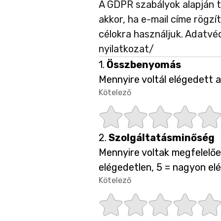
A GDPR szabályok alapján t
akkor, ha e-mail címe rögzí
célokra használjuk. Adatv
nyilatkozat/
Kérdés
1.
Összbenyomás
1.
Mennyire voltál elégedett 
Kötelező
-
Kötelező.
C
C
C
C
C
Kérdés
2.
Szolgáltatásminőség
s
s
s
s
s
2.
Mennyire voltak megfelelőe
elégedetlen, 5 = nagyon el
i
i
i
i
i
Kötelező
-
Kötelező.
C
C
C
C
C
l
l
l
l
l