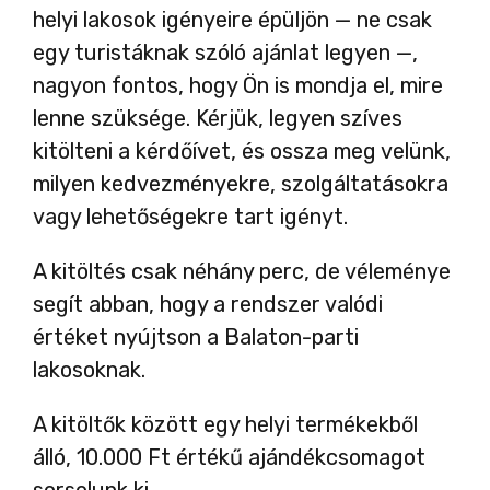
helyi lakosok igényeire épüljön — ne csak
egy turistáknak szóló ajánlat legyen —,
nagyon fontos, hogy Ön is mondja el, mire
lenne szüksége. Kérjük, legyen szíves
kitölteni a kérdőívet, és ossza meg velünk,
milyen kedvezményekre, szolgáltatásokra
vagy lehetőségekre tart igényt.
A kitöltés csak néhány perc, de véleménye
segít abban, hogy a rendszer valódi
értéket nyújtson a Balaton-parti
lakosoknak.
A kitöltők között egy helyi termékekből
álló, 10.000 Ft értékű ajándékcsomagot