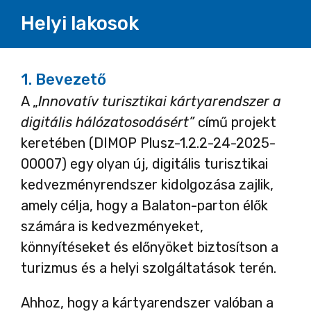
Helyi lakosok
1.
Bevezető
A „
Innovatív turisztikai kártyarendszer a
digitális hálózatosodásért”
című projekt
keretében (DIMOP Plusz-1.2.2-24-2025-
00007) egy olyan új, digitális turisztikai
kedvezményrendszer kidolgozása zajlik,
amely célja, hogy a Balaton-parton élők
számára is kedvezményeket,
könnyítéseket és előnyöket biztosítson a
turizmus és a helyi szolgáltatások terén.
Ahhoz, hogy a kártyarendszer valóban a