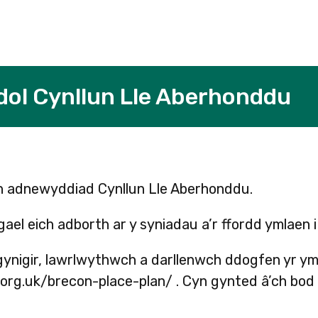
ol Cynllun Lle Aberhonddu
yn adnewyddiad Cynllun Lle Aberhonddu.
ael eich adborth ar y syniadau a’r ffordd ymlaen 
gynigir, lawrlwythwch a darllenwch ddogfen yr 
.org.uk/brecon-place-plan/ . Cyn gynted â’ch bo