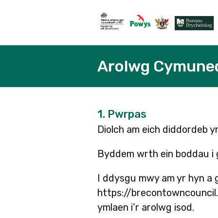
Arolwg Cymuned
1.
Pwrpas
Diolch am eich diddordeb 
Byddem wrth ein boddau i g
I ddysgu mwy am yr hyn a 
https://brecontowncouncil
ymlaen i’r arolwg isod.