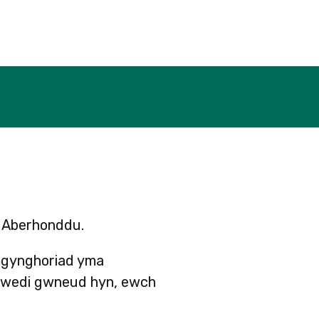
i Aberhonddu.
ymgynghoriad yma
d wedi gwneud hyn, ewch