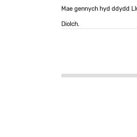
Mae gennych hyd ddydd Llun,
Diolch.
Progress
bar