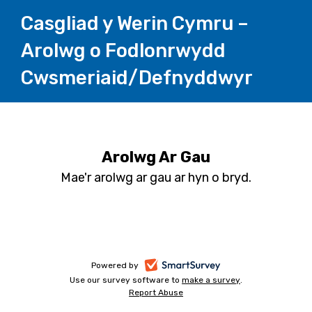
Casgliad y Werin Cymru –
Arolwg o Fodlonrwydd
Cwsmeriaid/Defnyddwyr
Arolwg Ar Gau
Mae'r arolwg ar gau ar hyn o bryd.
-
Powered by
Use our survey software to
make a survey
-
.
yn
Report Abuse
-
yn
agor
yn
agor