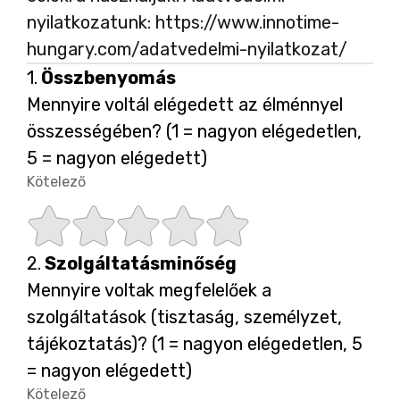
nyilatkozatunk: https://www.innotime-
hungary.com/adatvedelmi-nyilatkozat/
Kérdés
1.
Összbenyomás
1.
Mennyire voltál elégedett az élménnyel
összességében? (1 = nagyon elégedetlen,
5 = nagyon elégedett)
Kötelező
-
Kötelező.
C
C
C
C
C
Kérdés
2.
Szolgáltatásminőség
s
s
s
s
s
2.
Mennyire voltak megfelelőek a
szolgáltatások (tisztaság, személyzet,
i
i
i
i
i
tájékoztatás)? (1 = nagyon elégedetlen, 5
= nagyon elégedett)
Kötelező
-