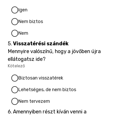
Kötelező.
1
2
3
4
5
Igen
l
l
l
l
l
Nem biztos
/
/
/
/
/
l
l
l
l
l
Nem
5
5
5
5
5
Kérdés
5.
Visszatérési szándék
a
a
a
a
a
5.
Mennyire valószínű, hogy a jövőben újra
ellátogatsz ide?
g
g
g
g
g
Kötelező
-
Kötelező.
1
2
3
4
5
Biztosan visszatérek
Lehetséges, de nem biztos
/
/
/
/
/
Nem tervezem
5
5
5
5
5
Kérdés
6.
Amennyiben részt kíván venni a