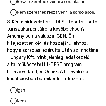
Részt szeretnék venni a sorsoláson
l
i
Nem szeretnék részt venni a sorsoláson.
k
Kérdés
8.
Kér-e hírlevelet az I-DEST fenntartható
m
8.
turisztikai portálról a későbbiekben?
e
Amennyiben a válasza IGEN, Ön
g
kifejezetten kéri és hozzájárul ahhoz,
hogy a sorsolás lezárulta után az Innotime
Hungary Kft, mint jelenlegi adatkezelő
által működtetett I-DEST program
hírlevelet küldjön Önnek. A hírlevélről a
későbbiekben bármikor leíratkozhat.
Igen
Nem