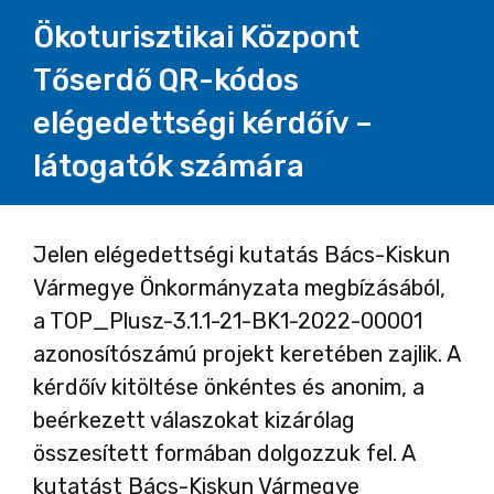
Ökoturisztikai Központ
Tőserdő QR-kódos
elégedettségi kérdőív –
látogatók számára
Oldal
Jelen elégedettségi kutatás Bács-Kiskun
Vármegye Önkormányzata megbízásából,
1
a TOP_Plusz-3.1.1-21-BK1-2022-00001
azonosítószámú projekt keretében zajlik. A
kérdőív kitöltése önkéntes és anonim, a
beérkezett válaszokat kizárólag
összesített formában dolgozzuk fel. A
kutatást Bács-Kiskun Vármegye