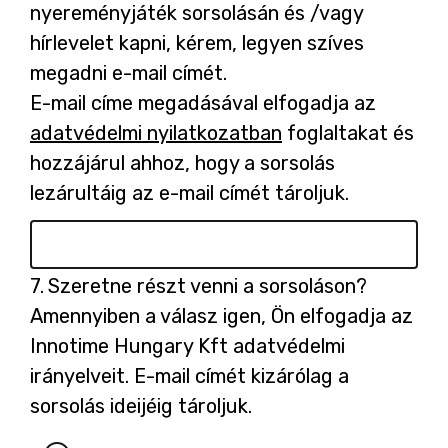
6.
nyereményjáték sorsolásán és /vagy
hírlevelet kapni, kérem, legyen szíves
megadni e-mail címét.
E-mail címe megadásával elfogadja az
adatvédelmi nyilatkozatban
-
foglaltakat és
hozzájárul ahhoz, hogy a sorsolás
ú
lezárultáig az e-mail címét tároljuk.
j
l
a
p
Kérdés
7.
Szeretne részt venni a sorsoláson?
7.
o
Amennyiben a válasz igen, Ön elfogadja az
n
Innotime Hungary Kft adatvédelmi
n
irányelveit. E-mail címét kizárólag a
y
sorsolás ideijéig tároljuk.
í