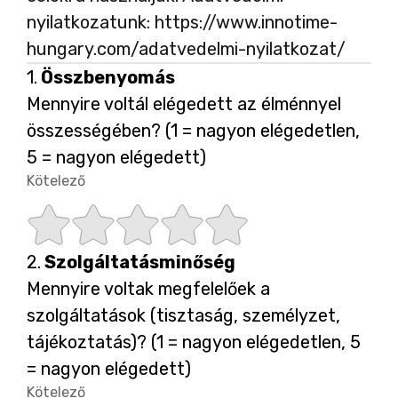
nyilatkozatunk: https://www.innotime-
hungary.com/adatvedelmi-nyilatkozat/
Kérdés
1.
Összbenyomás
1.
Mennyire voltál elégedett az élménnyel
összességében? (1 = nagyon elégedetlen,
5 = nagyon elégedett)
Kötelező
-
Kötelező.
C
C
C
C
C
Kérdés
2.
Szolgáltatásminőség
s
s
s
s
s
2.
Mennyire voltak megfelelőek a
szolgáltatások (tisztaság, személyzet,
i
i
i
i
i
tájékoztatás)? (1 = nagyon elégedetlen, 5
= nagyon elégedett)
Kötelező
-