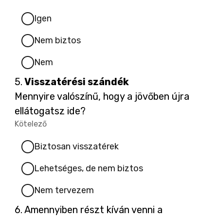
Kötelező.
1
2
3
4
5
Igen
l
l
l
l
l
Nem biztos
/
/
/
/
/
l
l
l
l
l
Nem
5
5
5
5
5
Kérdés
5.
Visszatérési szándék
a
a
a
a
a
5.
Mennyire valószínű, hogy a jövőben újra
ellátogatsz ide?
g
g
g
g
g
Kötelező
-
Kötelező.
1
2
3
4
5
Biztosan visszatérek
Lehetséges, de nem biztos
/
/
/
/
/
Nem tervezem
5
5
5
5
5
Kérdés
6.
Amennyiben részt kíván venni a