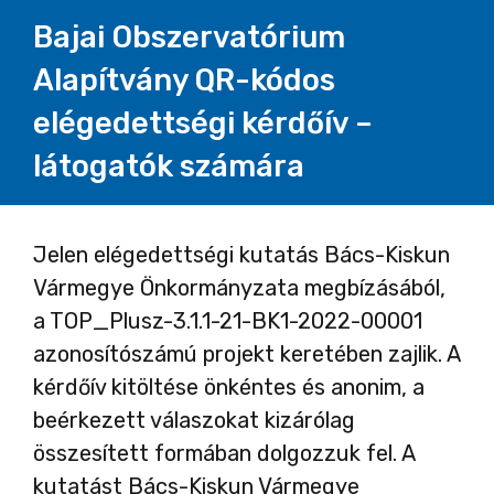
Bajai Obszervatórium
Alapítvány QR-kódos
elégedettségi kérdőív –
látogatók számára
Oldal
Jelen elégedettségi kutatás Bács-Kiskun
Vármegye Önkormányzata megbízásából,
1
a TOP_Plusz-3.1.1-21-BK1-2022-00001
azonosítószámú projekt keretében zajlik. A
kérdőív kitöltése önkéntes és anonim, a
beérkezett válaszokat kizárólag
összesített formában dolgozzuk fel. A
kutatást Bács-Kiskun Vármegye