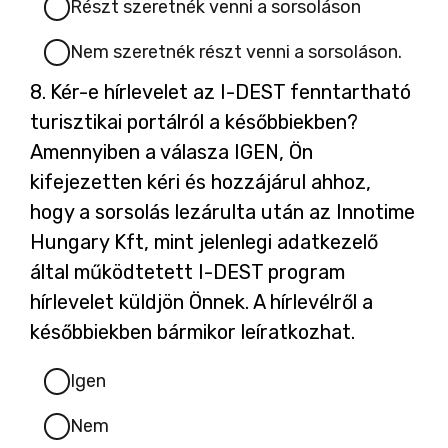
Részt szeretnék venni a sorsoláson
l
i
Nem szeretnék részt venni a sorsoláson.
k
Kérdés
8.
Kér-e hírlevelet az I-DEST fenntartható
m
8.
turisztikai portálról a későbbiekben?
e
Amennyiben a válasza IGEN, Ön
g
kifejezetten kéri és hozzájárul ahhoz,
hogy a sorsolás lezárulta után az Innotime
Hungary Kft, mint jelenlegi adatkezelő
által működtetett I-DEST program
hírlevelet küldjön Önnek. A hírlevélről a
későbbiekben bármikor leíratkozhat.
Igen
Nem