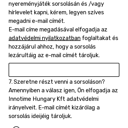
6.
nyereményjáték sorsolásán és /vagy
hírlevelet kapni, kérem, legyen szíves
megadni e-mail címét.
E-mail címe megadásával elfogadja az
adatvédelmi nyilatkozatban
-
foglaltakat és
hozzájárul ahhoz, hogy a sorsolás
ú
lezárultáig az e-mail címét tároljuk.
j
l
a
p
Kérdés
7.
Szeretne részt venni a sorsoláson?
7.
o
Amennyiben a válasz igen, Ön elfogadja az
n
Innotime Hungary Kft adatvédelmi
n
irányelveit. E-mail címét kizárólag a
y
sorsolás ideijéig tároljuk.
í