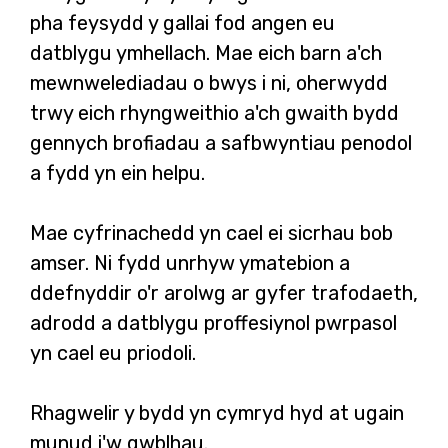
pha feysydd y gallai fod angen eu
datblygu ymhellach. Mae eich barn a'ch
mewnwelediadau o bwys i ni, oherwydd
trwy eich rhyngweithio a'ch gwaith bydd
gennych brofiadau a safbwyntiau penodol
a fydd yn ein helpu.
Mae cyfrinachedd yn cael ei sicrhau bob
amser. Ni fydd unrhyw ymatebion a
ddefnyddir o'r arolwg ar gyfer trafodaeth,
adrodd a datblygu proffesiynol pwrpasol
yn cael eu priodoli.
Rhagwelir y bydd yn cymryd hyd at ugain
munud i'w gwblhau.