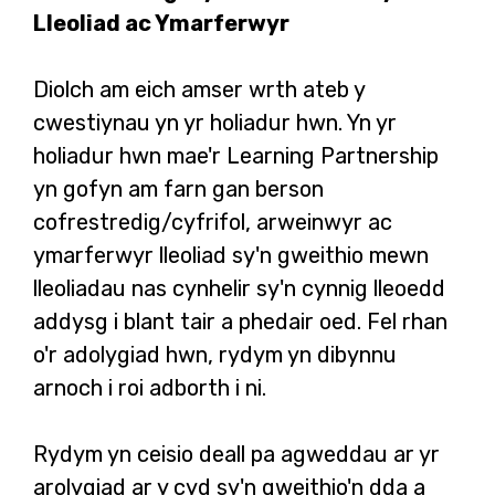
Lleoliad ac Ymarferwyr
Diolch am eich amser wrth ateb y
cwestiynau yn yr holiadur hwn. Yn yr
holiadur hwn mae'r Learning Partnership
yn gofyn am farn gan berson
cofrestredig/cyfrifol, arweinwyr ac
ymarferwyr lleoliad sy'n gweithio mewn
lleoliadau nas cynhelir sy'n cynnig lleoedd
addysg i blant tair a phedair oed. Fel rhan
o'r adolygiad hwn, rydym yn dibynnu
arnoch i roi adborth i ni.
Rydym yn ceisio deall pa agweddau ar yr
arolygiad ar y cyd sy'n gweithio'n dda a