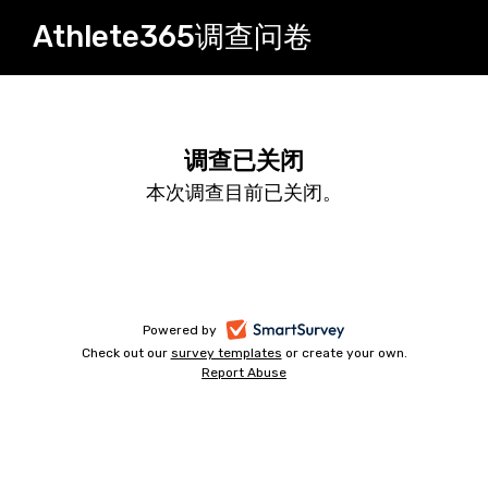
Athlete365调查问卷
调查已关闭
本次调查目前已关闭。
-
Powered by
Check out our
survey templates
-
or create your own.
在
Report Abuse
在
-
新
新
在
标
标
新
签
标
签
页
签
页
中
页