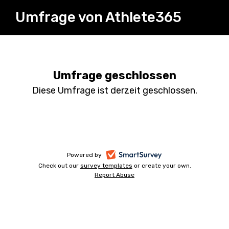
Umfrage von Athlete365
Umfrage geschlossen
Diese Umfrage ist derzeit geschlossen.
-
Powered by
Check out our
survey templates
-
or create your own.
opens
Report Abuse
opens
-
in
in
opens
a
a
in
new
a
new
tab
new
tab
tab