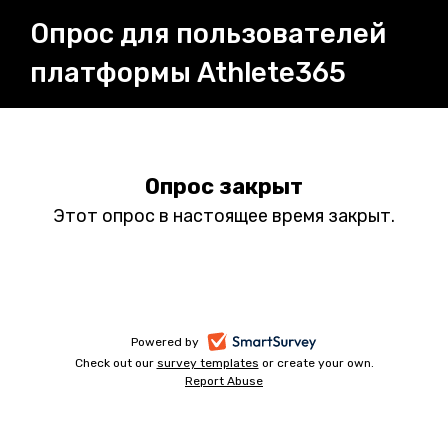
Опрос для пользователей
платформы Athlete365
Опрос закрыт
Этот опрос в настоящее время закрыт.
-
Powered by
Check out our
survey templates
-
or create your own.
opens
Report Abuse
opens
-
in
in
opens
a
a
in
new
a
new