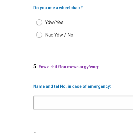
Do you use a wheelchair?
Ydw/Yes
Nac Ydw / No
5.
Enw a rhif ffon mewn argyfwng:
Name and tel No. in case of emergency: