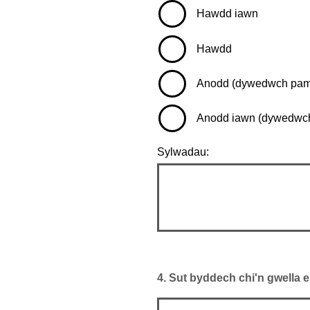
Hawdd iawn
Hawdd
Anodd (dywedwch pam 
Anodd iawn (dywedwch
Sylwadau:
4.
Sut byddech chi'n gwella