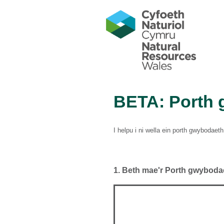
BETA: Porth
I helpu i ni wella ein porth gwybodaet
1.
Beth mae'r Porth gwyboda