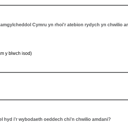
amgylcheddol Cymru yn rhoi'r atebion rydych yn chwilio
m y blwch isod)
el hyd i'r wybodaeth oeddech chi'n chwilio amdani?