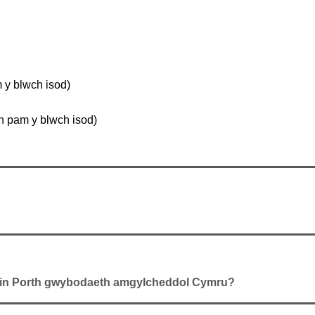
y blwch isod)
 pam y blwch isod)
 ein Porth gwybodaeth amgylcheddol Cymru?