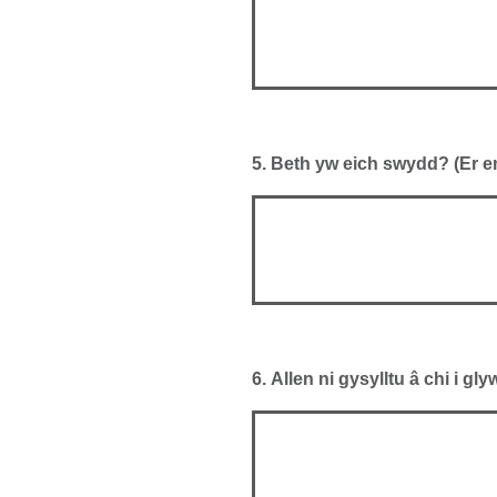
5.
Beth yw eich swydd? (Er en
6.
Allen ni gysylltu â chi i 