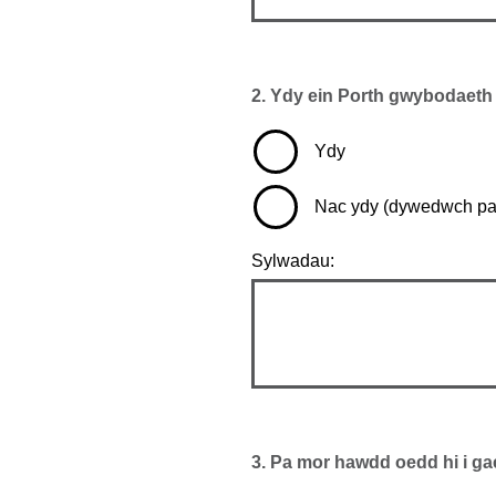
2.
Ydy ein Porth gwybodaeth 
Ydy
Nac ydy (dywedwch pa
Sylwadau:
3.
Pa mor hawdd oedd hi i ga