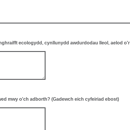
ghraifft ecologydd, cynllunydd awdurdodau lleol, aelod o'
glywed mwy o'ch adborth? (Gadewch eich cyfeiriad ebost)