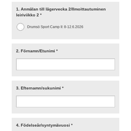
1.
Anmälan till lägervecka 2/Ilmoittautuminen
leiriviikko 2
*
Drumsö Sport Camp II: 8-12.6.2026
2.
Förnamn/Etunimi
*
3.
Efternamn/sukunimi
*
4.
Födelseår/syntymävuosi
*