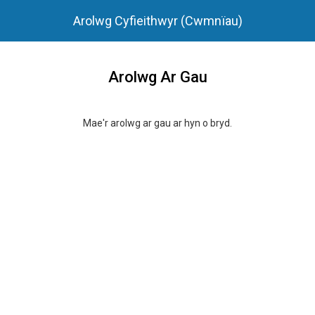
Arolwg Cyfieithwyr (Cwmnïau)
Arolwg Ar Gau
Mae'r arolwg ar gau ar hyn o bryd.