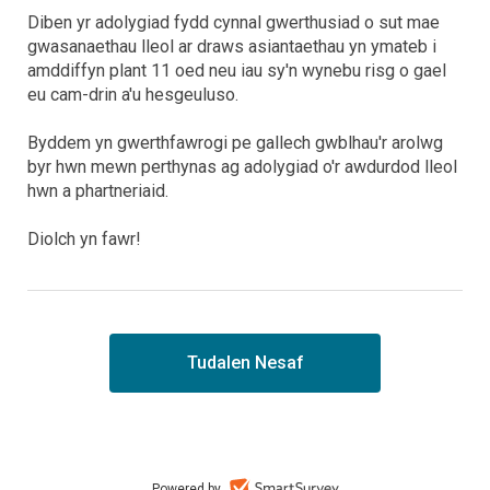
Diben yr adolygiad fydd cynnal gwerthusiad o sut mae
gwasanaethau lleol ar draws asiantaethau yn ymateb i
amddiffyn plant 11 oed neu iau sy'n wynebu risg o gael
eu cam-drin a'u hesgeuluso.
Byddem yn gwerthfawrogi pe gallech gwblhau'r arolwg
byr hwn mewn perthynas ag adolygiad o'r awdurdod lleol
hwn a phartneriaid.
Diolch yn fawr!
Powered by