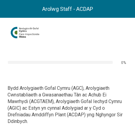
Arolwg Staff - ACDAP
0%
Bydd Arolygiaeth Gofal Cymru (AGC), Arolygiaeth
Cwnstabliaeth a Gwasanaethau Tân ac Achub Ei
Mawrhydi (ACGTAEM), Arolygiaeth Gofal Iechyd Cymru
(AGIC) ac Estyn yn cynnal Adolygiad ar y Cyd o
Drefniadau Amddiffyn Plant (ACDAP) yng Nghyngor Sir
Ddinbych.