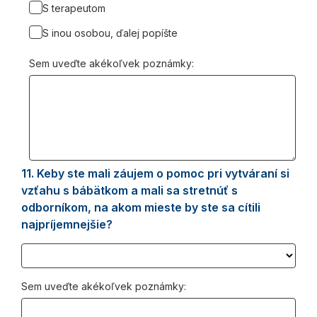
S terapeutom
S inou osobou, ďalej popíšte
Sem uveďte akékoľvek poznámky:
11.
Question
Keby ste mali záujem o pomoc pri vytváraní si
11.
vzťahu s bábätkom a mali sa stretnúť s
odborníkom, na akom mieste by ste sa cítili
najpríjemnejšie?
Sem uveďte akékoľvek poznámky: