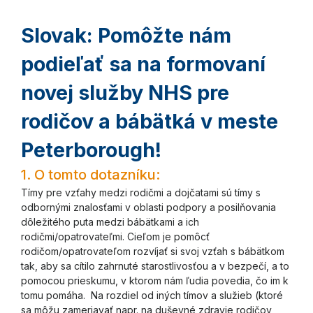
Slovak: Pomôžte nám
podieľať sa na formovaní
novej služby NHS pre
rodičov a bábätká v meste
Peterborough!
1.
O tomto dotazníku:
Tímy pre vzťahy medzi rodičmi a dojčatami sú tímy s
odbornými znalosťami v oblasti podpory a posilňovania
dôležitého puta medzi bábätkami a ich
rodičmi/opatrovateľmi. Cieľom je pomôcť
rodičom/opatrovateľom rozvíjať si svoj vzťah s bábätkom
tak, aby sa cítilo zahrnuté starostlivosťou a v bezpečí, a to
pomocou prieskumu, v ktorom nám ľudia povedia, čo im k
tomu pomáha. Na rozdiel od iných tímov a služieb (ktoré
sa môžu zameriavať napr. na duševné zdravie rodičov,