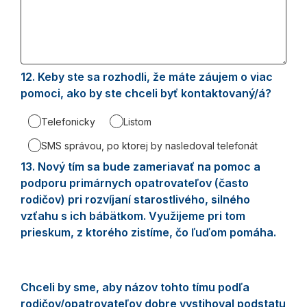
12.
Question
Keby ste sa rozhodli, že máte záujem o viac
12.
pomoci, ako by ste chceli byť kontaktovaný/á?
Telefonicky
Listom
SMS správou, po ktorej by nasledoval telefonát
13.
Question
Nový tím sa bude zameriavať na pomoc a
13.
podporu primárnych opatrovateľov (často
rodičov) pri rozvíjaní starostlivého, silného
vzťahu s ich bábätkom. Využijeme pri tom
prieskum, z ktorého zistíme, čo ľuďom pomáha.
Chceli by sme, aby názov tohto tímu podľa
rodičov/opatrovateľov dobre vystihoval podstatu