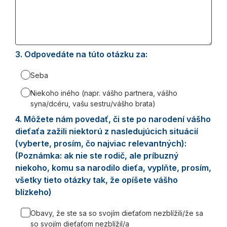
3.
Question
Odpovedáte na túto otázku za:
3.
Seba
Niekoho iného (napr. vášho partnera, vášho
syna/dcéru, vašu sestru/vášho brata)
4.
Question
Môžete nám povedať, či ste po narodení vášho
4.
dieťaťa zažili niektorú z nasledujúcich situácií
(vyberte, prosím, čo najviac relevantných):
(Poznámka: ak nie ste rodič, ale príbuzný
niekoho, komu sa narodilo dieťa, vyplňte, prosím,
všetky tieto otázky tak, že opíšete vášho
blízkeho)
Obavy, že ste sa so svojím dieťaťom nezblížili/že sa
so svojím dieťaťom nezblížil/a