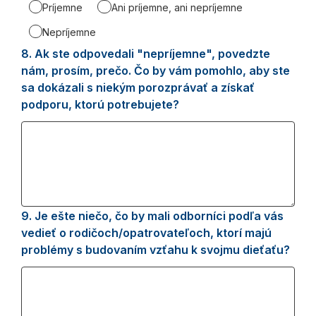
Príjemne
Ani príjemne, ani nepríjemne
Nepríjemne
8.
Question
Ak ste odpovedali "nepríjemne", povedzte
8.
nám, prosím, prečo. Čo by vám pomohlo, aby ste
sa dokázali s niekým porozprávať a získať
podporu, ktorú potrebujete?
9.
Question
Je ešte niečo, čo by mali odborníci podľa vás
9.
vedieť o rodičoch/opatrovateľoch, ktorí majú
problémy s budovaním vzťahu k svojmu dieťaťu?