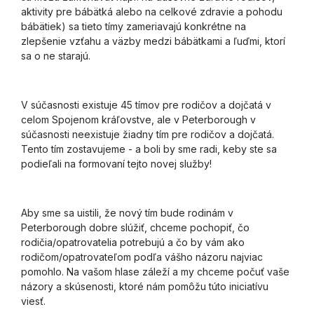
aktivity pre bábätká alebo na celkové zdravie a pohodu
bábätiek) sa tieto tímy zameriavajú konkrétne na
zlepšenie vzťahu a väzby medzi bábätkami a ľuďmi, ktorí
sa o ne starajú.
V súčasnosti existuje 45 tímov pre rodičov a dojčatá v
celom Spojenom kráľovstve, ale v Peterborough v
súčasnosti neexistuje žiadny tím pre rodičov a dojčatá.
Tento tím zostavujeme - a boli by sme radi, keby ste sa
podieľali na formovaní tejto novej služby!
Aby sme sa uistili, že nový tím bude rodinám v
Peterborough dobre slúžiť, chceme pochopiť, čo
rodičia/opatrovatelia potrebujú a čo by vám ako
rodičom/opatrovateľom podľa vášho názoru najviac
pomohlo. Na vašom hlase záleží a my chceme počuť vaše
názory a skúsenosti, ktoré nám pomôžu túto iniciatívu
viesť.