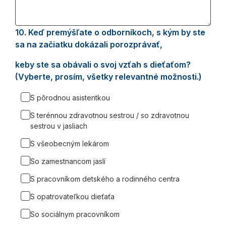
10.
Question
Keď premýšľate o odborníkoch, s kým by ste
10.
sa na začiatku dokázali porozprávať,
keby ste sa obávali o svoj vzťah s dieťaťom?
(Vyberte, prosím, všetky relevantné možnosti.)
S pôrodnou asistentkou
S terénnou zdravotnou sestrou / so zdravotnou
sestrou v jasliach
S všeobecným lekárom
So zamestnancom jaslí
S pracovníkom detského a rodinného centra
S opatrovateľkou dieťaťa
So sociálnym pracovníkom