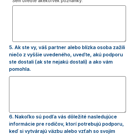
Sem uveďte akékoľvek poznámky:
5.
Question
Ak ste vy, váš partner alebo blízka osoba zažili
5.
niečo z vyššie uvedeného, uveďte, akú podporu
ste dostali (ak ste nejakú dostali) a ako vám
pomohla.
6.
Question
Nakoľko sú podľa vás dôležité nasledujúce
6.
informácie pre rodičov, ktorí potrebujú podporu,
keď si vytvárajú väzbu alebo vzťah so svojím