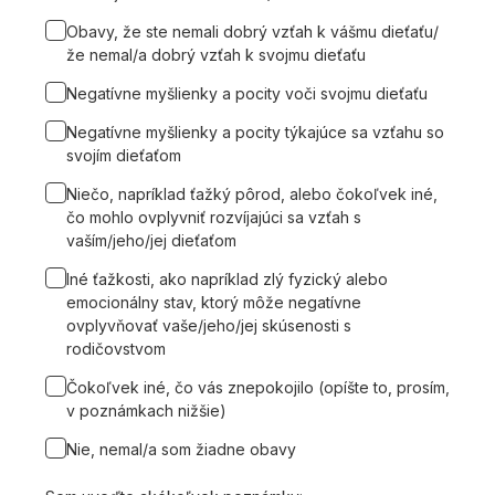
Obavy, že ste nemali dobrý vzťah k vášmu dieťaťu/
že nemal/a dobrý vzťah k svojmu dieťaťu
Negatívne myšlienky a pocity voči svojmu dieťaťu
Negatívne myšlienky a pocity týkajúce sa vzťahu so
svojím dieťaťom
Niečo, napríklad ťažký pôrod, alebo čokoľvek iné,
čo mohlo ovplyvniť rozvíjajúci sa vzťah s
vaším/jeho/jej dieťaťom
Iné ťažkosti, ako napríklad zlý fyzický alebo
emocionálny stav, ktorý môže negatívne
ovplyvňovať vaše/jeho/jej skúsenosti s
rodičovstvom
Čokoľvek iné, čo vás znepokojilo (opíšte to, prosím,
v poznámkach nižšie)
Nie, nemal/a som žiadne obavy