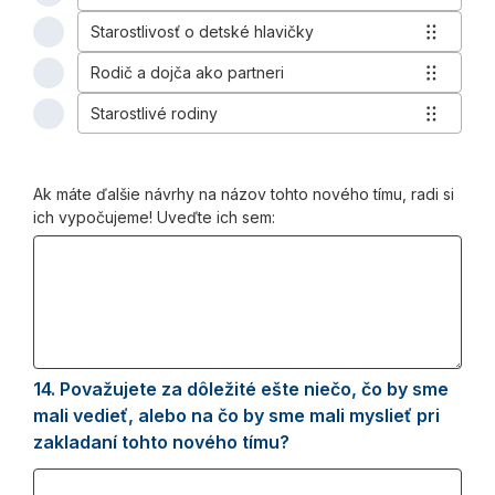
3
6
Tím
of
-
Starostlivosť o detské hlavičky
zameraný
4
6
Tím
na
of
-
Rodič a dojča ako partneri
pre
vzťahy
5
6
Posilňovanie
rodičov
rodičov
of
-
Starostlivé rodiny
vzťahov.
a
6
a
6
Starostlivosť
Select
bábätká.
of
dojčiat.
-
o
to
Select
6
Select
Rodič
detské
start
to
-
Ak máte ďalšie návrhy na názov tohto nového tímu, radi si
to
a
hlavičky.
reordering
start
Starostlivé
ich vypočujeme! Uveďte ich sem:
start
dojča
Select
reordering
rodiny.
reordering
ako
to
Select
partneri.
start
to
Select
reordering
start
to
reordering
start
reordering
14.
Question
Považujete za dôležité ešte niečo, čo by sme
14.
mali vedieť, alebo na čo by sme mali myslieť pri
zakladaní tohto nového tímu?