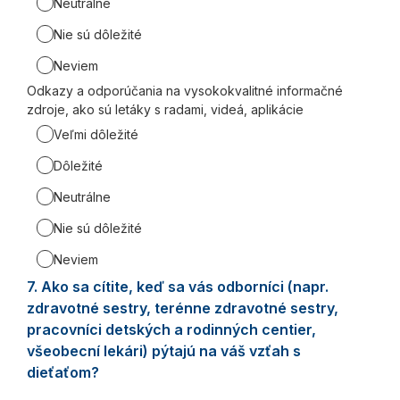
Neutrálne
Nie sú dôležité
Neviem
Odkazy a odporúčania na vysokokvalitné informačné
zdroje, ako sú letáky s radami, videá, aplikácie
Veľmi dôležité
Dôležité
Neutrálne
Nie sú dôležité
Neviem
7.
Question
Ako sa cítite, keď sa vás odborníci (napr.
7.
zdravotné sestry, terénne zdravotné sestry,
pracovníci detských a rodinných centier,
všeobecní lekári) pýtajú na váš vzťah s
dieťaťom?