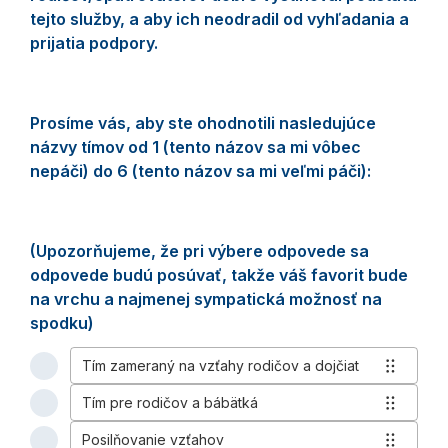
tejto služby, a aby ich neodradil od vyhľadania a
prijatia podpory.
Prosíme vás, aby ste ohodnotili nasledujúce
názvy tímov od 1 (tento názov sa mi vôbec
nepáči) do 6 (tento názov sa mi veľmi páči):
(Upozorňujeme, že pri výbere odpovede sa
odpovede budú posúvať, takže váš favorit bude
na vrchu a najmenej sympatická možnosť na
spodku)
Tím zameraný na vzťahy rodičov a dojčiat
1
of
Tím pre rodičov a bábätká
2
6
of
-
Posilňovanie vzťahov