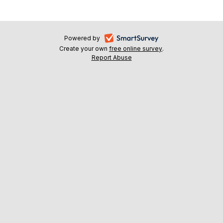
-
Powered by
Create your own
free online survey
-
.
avaa
Report Abuse
-
avaa
uuteen
avaa
uuteen
välilehteen
uuteen
välilehteen
välilehteen